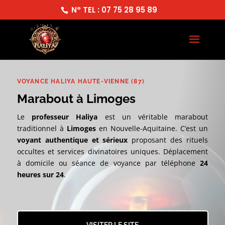
N° TEL : 07 75 28 95 89
VOYANCE HALIYA HAUTE-VIENNE (87)
Marabout à Limoges
Le
professeur Haliya
est un véritable marabout
traditionnel à
Limoges
en Nouvelle-Aquitaine. C’est un
voyant authentique et sérieux
proposant des rituels
occultes et services divinatoires uniques. Déplacement
à domicile ou séance de voyance par téléphone
24
heures sur 24
.
VISITER LE SITE