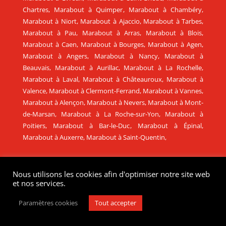
Chartres
,
Marabout à Quimper
,
Marabout à Chambéry
,
Marabout à Niort
,
Marabout à Ajaccio
,
Marabout à Tarbes
,
Marabout à Pau
,
Marabout à Arras
,
Marabout à Blois
,
Marabout à Caen
,
Marabout à Bourges
,
Marabout à Agen
,
Marabout à Angers
,
Marabout à Nancy
,
Marabout à
Beauvais
,
Marabout à Aurillac
,
Marabout à La Rochelle
,
Marabout à Laval
,
Marabout à Châteauroux
,
Marabout à
Valence
,
Marabout à Clermont-Ferrand
,
Marabout à Vannes
,
Marabout à Alençon
,
Marabout à Nevers
,
Marabout à Mont-
de-Marsan
,
Marabout à La Roche-sur-Yon
,
Marabout à
Poitiers
,
Marabout à Bar-le-Duc
,
Marabout à Épinal
,
Marabout à Auxerre
,
Marabout à Saint-Quentin
,
MARABOUT MÉDIUM EN SUISSE
Nous utilisons les cookies afin d'optimiser notre site web
et nos services.
Marabout en Suisse
,
Marabout à Genève
,
Marabout à
Lausanne
,
Marabout à Delémont
,
Marabout à Neuchâtel
,
Paramètres cookies
Tout accepter
Marabout à Sion
,
Marabout à Fribourg
,
Marabout à Zurich
,
Marabout à Berne
,
Marabout à Bâle
.