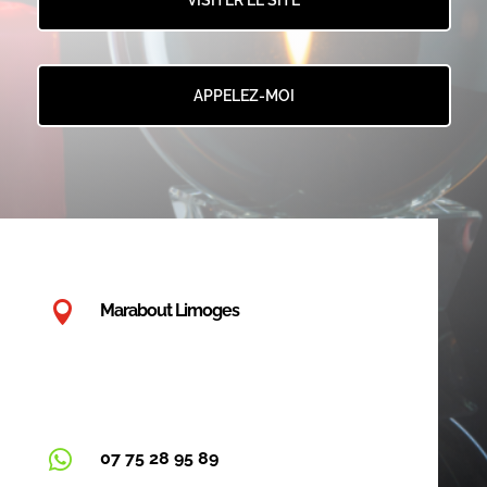
APPELEZ-MOI

Marabout Limoges

07 75 28 95 89