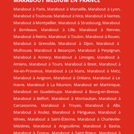
Marabout à Paris
,
Marabout à Marseille
,
Marabout à Lyon
,
Marabout à Toulouse
,
Marabout à Nice
,
Marabout à Nantes
,
Marabout à Montpellier
,
Marabout à Strasbourg
,
Marabout
à Bordeaux
,
Marabout à Lille
,
Marabout à Rennes
,
Marabout à Reims
,
Marabout à Toulon
,
Marabout à Rouen
,
Marabout à Grenoble
,
Marabout à Dijon
,
Marabout à
Mulhouse
,
Marabout à Besançon
,
Marabout à Perpignan
,
Marabout à Annecy
,
Marabout à Limoges
,
Marabout à
Amiens
,
Marabout à Tours
,
Marabout à Brest
,
Marabout à
Aix-en-Provence
,
Marabout à Le Mans
,
Marabout à Metz
,
Marabout à Avignon
,
Marabout à Orléans
,
Marabout à Le
Havre
,
Marabout à La Réunion
,
Marabout en Martinique
,
Marabout en Guadeloupe
.
Marabout à Bourg-en-Bresse
,
Marabout à Belfort
,
Marabout à Montauban
,
Marabout à
Carcassonne
,
Marabout à Troyes
,
Marabout à Albi
,
Marabout à Rodez
,
Marabout à Périgueux
,
Marabout à
Nîmes
,
Marabout à Saint-Étienne
,
Marabout à Charleviile-
Mézières
,
Marabout à Angoulême
,
Marabout à Bastia
,
Marabout à Évreux
,
Marabout à Saint-Brieuc
,
Marabout à