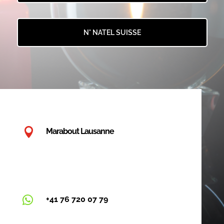
N° NATEL SUISSE

Marabout Lausanne

+41 76 720 07 79