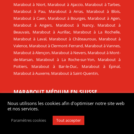
Marabout à Niort
,
Marabout à Ajaccio
,
Marabout à Tarbes
,
Marabout à Pau
,
Marabout à Arras
,
Marabout à Blois
,
Marabout à Caen
,
Marabout à Bourges
,
Marabout à Agen
,
Marabout à Angers
,
Marabout à Nancy
,
Marabout à
Beauvais
,
Marabout à Aurillac
,
Marabout à La Rochelle
,
Marabout à Laval
,
Marabout à Châteauroux
,
Marabout à
Valence
,
Marabout à Clermont-Ferrand
,
Marabout à Vannes
,
Marabout à Alençon
,
Marabout à Nevers
,
Marabout à Mont-
de-Marsan
,
Marabout à La Roche-sur-Yon
,
Marabout à
Poitiers
,
Marabout à Bar-le-Duc
,
Marabout à Épinal
,
Marabout à Auxerre
,
Marabout à Saint-Quentin
,
MARABOUT MÉDIUM EN SUISSE
Marabout en Suisse
,
Marabout à Genève
,
Marabout à
Nous utilisons les cookies afin d'optimiser notre site web
Lausanne
,
Marabout à Delémont
,
Marabout à Neuchâtel
,
et nos services.
Marabout à Sion
,
Marabout à Fribourg
,
Marabout à Zurich
,
Paramètres cookies
Tout accepter
Marabout à Berne
,
Marabout à Bâle
.