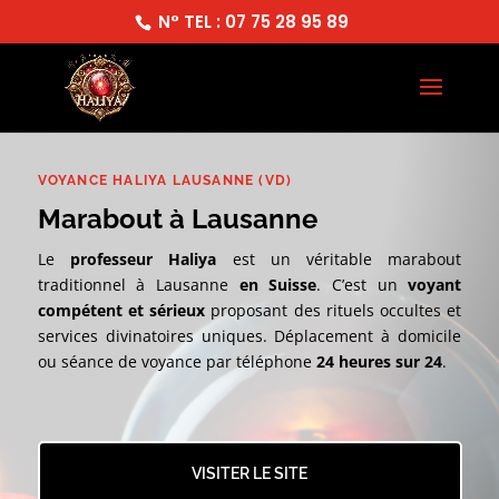
N° TEL : 07 75 28 95 89
VOYANCE HALIYA LAUSANNE (VD)
Marabout à Lausanne
Le
professeur Haliya
est un véritable marabout
traditionnel à Lausanne
en Suisse
. C’est un
voyant
compétent et sérieux
proposant des rituels occultes et
services divinatoires uniques. Déplacement à domicile
ou séance de voyance par téléphone
24 heures sur 24
.
VISITER LE SITE