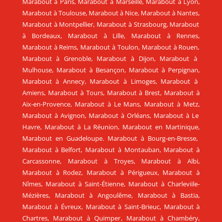
Marabout à Paris
,
Marabout à Marseille
,
Marabout à Lyon
,
Marabout à Toulouse
,
Marabout à Nice
,
Marabout à Nantes
,
Marabout à Montpellier
,
Marabout à Strasbourg
,
Marabout
à Bordeaux
,
Marabout à Lille
,
Marabout à Rennes
,
Marabout à Reims
,
Marabout à Toulon
,
Marabout à Rouen
,
Marabout à Grenoble
,
Marabout à Dijon
,
Marabout à
Mulhouse
,
Marabout à Besançon
,
Marabout à Perpignan
,
Marabout à Annecy
,
Marabout à Limoges
,
Marabout à
Amiens
,
Marabout à Tours
,
Marabout à Brest
,
Marabout à
Aix-en-Provence
,
Marabout à Le Mans
,
Marabout à Metz
,
Marabout à Avignon
,
Marabout à Orléans
,
Marabout à Le
Havre
,
Marabout à La Réunion
,
Marabout en Martinique
,
Marabout en Guadeloupe
.
Marabout à Bourg-en-Bresse
,
Marabout à Belfort
,
Marabout à Montauban
,
Marabout à
Carcassonne
,
Marabout à Troyes
,
Marabout à Albi
,
Marabout à Rodez
,
Marabout à Périgueux
,
Marabout à
Nîmes
,
Marabout à Saint-Étienne
,
Marabout à Charleviile-
Mézières
,
Marabout à Angoulême
,
Marabout à Bastia
,
Marabout à Évreux
,
Marabout à Saint-Brieuc
,
Marabout à
Chartres
,
Marabout à Quimper
,
Marabout à Chambéry
,