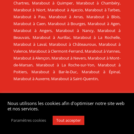
Chartres
,
Marabout à Quimper
,
Marabout à Chambéry
,
Marabout à Niort
,
Marabout à Ajaccio
,
Marabout à Tarbes
,
Marabout à Pau
,
Marabout à Arras
,
Marabout à Blois
,
Marabout à Caen
,
Marabout à Bourges
,
Marabout à Agen
,
Marabout à Angers
,
Marabout à Nancy
,
Marabout à
Beauvais
,
Marabout à Aurillac
,
Marabout à La Rochelle
,
Marabout à Laval
,
Marabout à Châteauroux
,
Marabout à
Valence
,
Marabout à Clermont-Ferrand
,
Marabout à Vannes
,
Marabout à Alençon
,
Marabout à Nevers
,
Marabout à Mont-
de-Marsan
,
Marabout à La Roche-sur-Yon
,
Marabout à
Poitiers
,
Marabout à Bar-le-Duc
,
Marabout à Épinal
,
Marabout à Auxerre
,
Marabout à Saint-Quentin
,
MARABOUT MÉDIUM EN SUISSE
Nous utilisons les cookies afin d'optimiser notre site web
Marabout en Suisse
,
Marabout à Genève
,
Marabout à
et nos services.
Lausanne
,
Marabout à Delémont
,
Marabout à Neuchâtel
,
Marabout à Sion
,
Marabout à Fribourg
,
Marabout à Zurich
,
Paramètres cookies
Tout accepter
Marabout à Berne
,
Marabout à Bâle
.