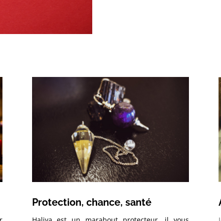
Protection, chance, santé
Haliya est un marabout protecteur, il vous
r