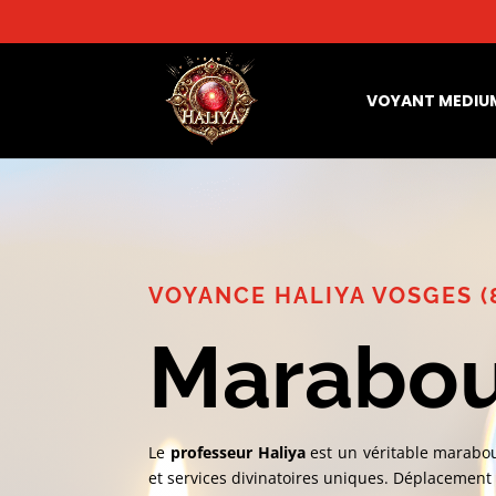
VOYANT MEDIU
VOYANCE HALIYA VOSGES (
Marabou
Le
professeur Haliya
est un véritable marabou
et services divinatoires uniques. Déplacemen