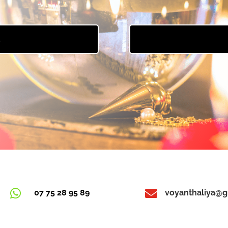
E


07 75 28 95 89
voyanthaliya@g