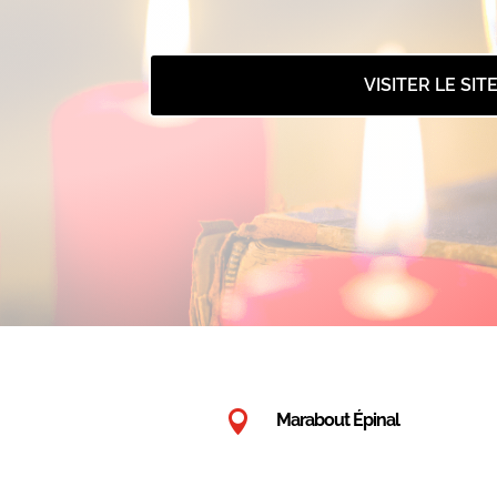
VISITER LE SIT

Marabout Épinal