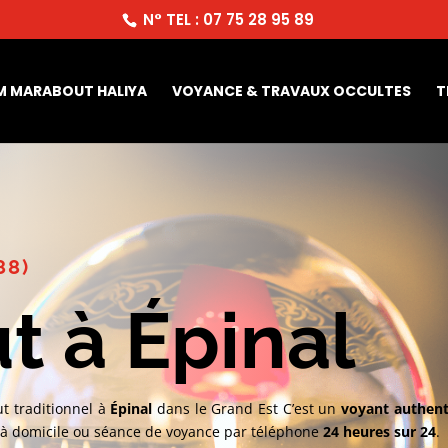
N° TEL : 07 75 28 95 89
M MARABOUT HALIYA
VOYANCE & TRAVAUX OCCULTES
T
88)
t à Épinal
t traditionnel à
Épinal
dans le Grand Est C’est un
voyant authent
t à domicile ou séance de voyance par téléphone
24 heures sur 24
.