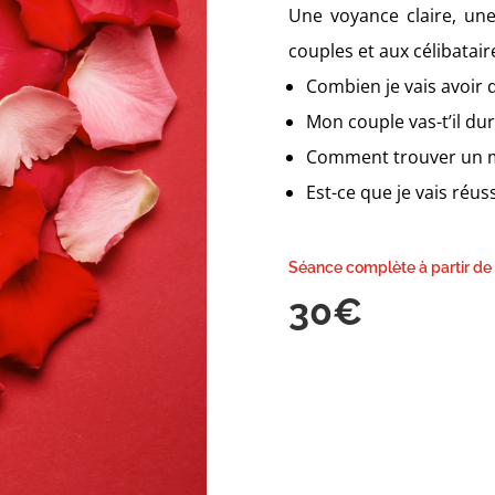
Une voyance claire, un
couples et aux célibatai
Combien je vais avoir d
Mon couple vas-t’il du
Comment trouver un m
Est-ce que je vais réus
Séance complète à partir de
30€